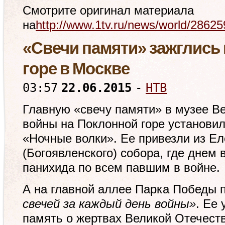
Смотрите оригинал материала
на
http://www.1tv.ru/news/world/28625
«Свечи памяти» зажглись
горе в Москве
03:57
22.06.2015
-
НТВ
Главную «свечу памяти» в музее В
войны на Поклонной горе установил
«Ночные волки». Ее привезли из Ел
(Богоявленского) собора, где днем
панихида по всем павшим в войне.
А на главной аллее Парка Победы
свечей за каждый день войны»
. Ее 
память о жертвах Великой Отечест