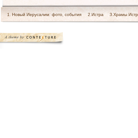
1. Новый Иерусалим: фото, события
2.Истра
3.Храмы Истр
Богослужения в монастыре
Галерея Святейшего патриарха 
Ресурсы Интернет
Святоотеческое наследие
Страница Пре