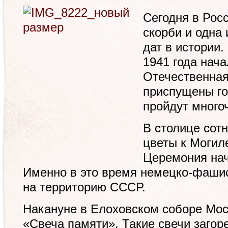
Сегодня в Рос
скорби и одна 
дат в истории.
1941 года нач
Отечественная
приспущены го
пройдут много
В столице сот
цветы к Могиле
Церемония нач
Именно в это время немецко-фашис
на территорию СССР.
Накануне в Елоховском соборе Мос
«Свеча памяти». Такие свечи загор