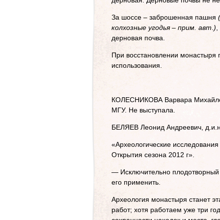
дерновая. Дерновые почвы не н
За шоссе – заброшенная пашня
колхозные угодья – прим. авт
.
)
,
дерновая почва.
При восстановлении монастыря 
использования.
КОЛЕСНИКОВА Варвара Михайлов
МГУ. Не выступала.
БЕЛЯЕВ Леонид Андреевич, д.и.н
«Археологические исследования
Открытия сезона 2012 г».
— Исключительно плодотворный г
его применить.
Археология монастыря станет эт
работ; хотя работаем уже три го