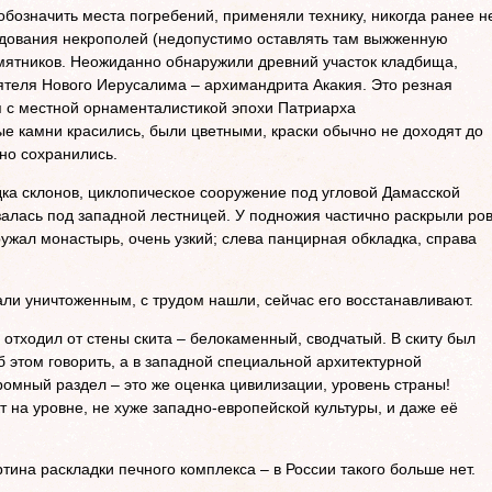
бозначить места погребений, применяли технику, никогда ранее н
дования некрополей (недопустимо оставлять там выжженную
мятников. Неожиданно обнаружили древний участок кладбища,
ятеля Нового Иерусалима – архимандрита Акакия. Это резная
я с местной орнаменталистикой эпохи Патриарха
е камни красились, были цветными, краски обычно не доходят до
чно сохранились.
а склонов, циклопическое сооружение под угловой Дамасской
залась под западной лестницей. У подножия частично раскрыли ров
ужал монастырь, очень узкий; слева панцирная обкладка, справа
али уничтоженным, с трудом нашли, сейчас его восстанавливают.
 отходил от стены скита – белокаменный, сводчатый. В скиту был
об этом говорить, а в западной специальной архитектурной
ромный раздел – это же оценка цивилизации, уровень страны!
кт на уровне, не хуже западно-европейской культуры, и даже её
тина раскладки печного комплекса – в России такого больше нет.