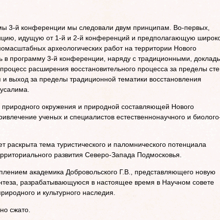
мы 3-й конференции мы следовали двум принципам. Во-первых,
цию, идущую от 1-й и 2-й конференций и предполагающую широк
номасштабных археологических работ на территории Нового
ь в программу 3-й конференции, наряду с традиционными, доклад
процесс расширения восстановительного процесса за пределы сте
 и выход за пределы традиционной тематики восстановления
русалима.
а природного окружения и природной составляющей Нового
ивлечение ученых и специалистов естественнонаучного и биолого
ет раскрыта тема туристического и паломнического потенциала
ерриториального развития Северо-Запада Подмосковья.
плением академика Добровольского Г.В., представляющего новую
интеза, разрабатывающуюся в настоящее время в Научном совете
риродного и культурного наследия.
но сжато.