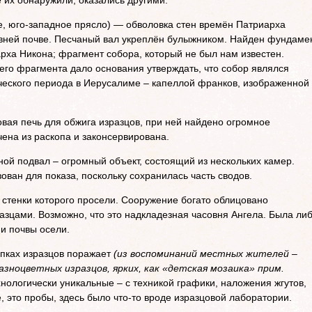
е их обнаружили, оказались другими.
, юго-западное прясло) — обволовка стен времён Патриарха
евней почве. Песчаный вал укреплён булыжником. Найден фундаме
арха Никона; фрагмент собора, который не был нам известен.
его фрагмента дало основания утверждать, что собор являлся
ческого периода в Иерусалиме – капеллой франков, изображенной
вая печь для обжига изразцов, при ней найдено огромное
чена из раскопа и законсервирована.
ной подвал – огромный объект, состоящий из нескольких камер.
ован для показа, поскольку сохранилась часть сводов.
стенки которого просели. Сооружение богато облицовано
зцами. Возможно, что это надкладезная часовня Ангела. Была ли
 и почвы осели.
опках изразцов поражает
(из воспоминаний местных жителей –
азноцветных изразцов, ярких, как «детская мозаика» прим.
хнологически уникальные – с техникой графики, наложения жгутов,
 это пробы, здесь было что-то вроде изразцовой лаборатории.