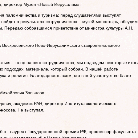
, директор Музея «Новый Иерусалим»:
ия паломничества и туризма; перед слушателями выступят
 пойдет о результатах сотрудничества – музей-монастырь, обсудим
ы. Передаю собравшимся приветствие от министра культуры А.Н.
Воскресенского Ново-Иерусалимского ставропигиального
аться – плод нашего сотрудничества, мы подведем некоторые итоги
ых подходах, материале, который собран. В нашей работе
ка и религия. Благодарность всем, кто в ней участвует во благо
Михайлович Завьялов.
ич, академик РАН, директор Института экологического
носова. Не выступал.
.н., лауреат Государственной премии РФ, профессор факультета