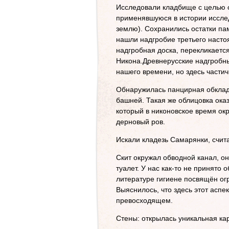
Исследовали кладбище с целью о
применявшуюся в истории иссле
землю). Сохранились остатки па
нашли надгробие третьего насто
надгробная доска, перекликаетс
Никона.Древнерусские надгробны
нашего времени, но здесь части
Обнаружилась панцирная обкладк
башней. Такая же облицовка ока
который в никоновское время окр
дерновый ров.
Искали кладезь Самарянки, счит
Скит окружал обводной канал, он
туалет. У нас как-то не принято 
литературе гигиене посвящён ог
Выяснилось, что здесь этот аспе
превосходящем.
Стены: открылась уникальная кар