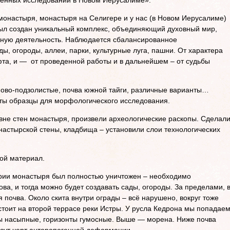
енных исследований в Новом Иерусалиме»:
монастыря, монастыря на Селигере и у нас (в Новом Иерусалиме)
был создан уникальный комплекс, объединяющий духовный мир,
енную деятельность. Наблюдается сбалансированное
ы, огороды, аллеи, парки, культурные луга, пашни. От характера
фта, и — от проведенной работы и в дальнейшем – от судьбы
ово-подзолистые, почва южной тайги, различные варианты…
ты образцы для морфологического исследования.
вне стен монастыря, произвели археологические раскопы. Сделал
настырской стены, кладбища – установили слои технологических
.
ой материал.
ории монастыря был полностью уничтожен – необходимо
ва, и тогда можно будет создавать сады, огороды. За пределами, 
почва. Около скита внутри ограды – всё нарушено, вокруг тоже
стоит на второй террасе реки Истры. У русла Кедрона мы попадае
лы насыпные, горизонты гумосные. Выше — морена. Ниже почва