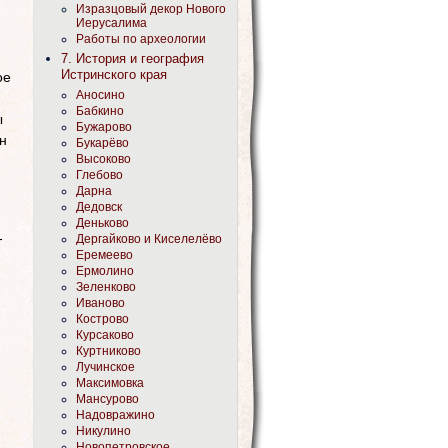
Изразцовый декор Нового
Иерусалима
Работы по археологии
7. История и география
Истринского края
ое
Аносино
Бабкино
ы
Бужарово
н
Букарёво
Высоково
Глебово
Дарна
Дедовск
Деньково
-
Дергайково и Киселелёво
Еремеево
Ермолино
Зеленково
Иваново
Кострово
Курсаково
Куртниково
Лучинское
Максимовка
Мансурово
Надовражино
Никулино
Новопетровское