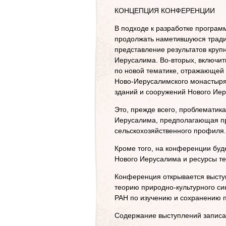
КОНЦЕПЦИЯ КОНФЕРЕНЦИИ
В подходе к разработке програм
продолжать наметившуюся тради
представление результатов круп
Иерусалима. Во-вторых, включит
по новой тематике, отражающей 
Ново-Иерусалимского монастыря
зданий и сооружений Нового Ие
Это, прежде всего, проблематик
Иерусалима, предполагающая пр
сельскохозяйственного профиля.
Кроме того, на конференции буд
Нового Иерусалима и ресурсы т
Конференция открывается высту
теорию природно-культурного с
РАН по изучению и сохранению п
Содержание выступлений записа