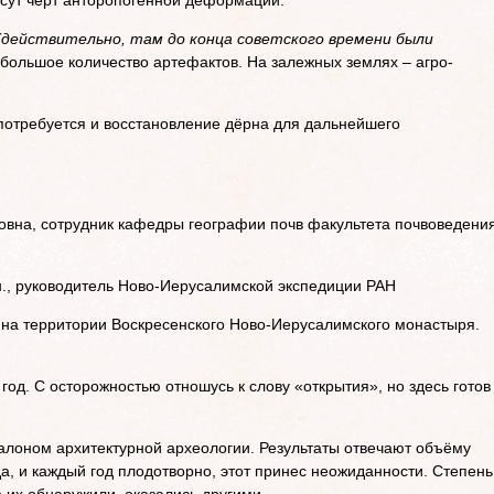
есут черт анторопогенной деформации.
(действительно, там до конца советского времени были
 большое количество артефактов. На залежных землях – агро-
потребуется и восстановление дёрна для дальнейшего
на, сотрудник кафедры географии почв факультета почвоведени
., руководитель Ново-Иерусалимской экспедиции РАН
 на территории Воскресенского Ново-Иерусалимского монастыря.
од. С осторожностью отношусь к слову «открытия», но здесь готов
алоном архитектурной археологии. Результаты отвечают объёму
да, и каждый год плодотворно, этот принес неожиданности. Степень