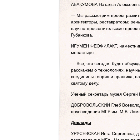
АБАКУМОВА Наталья Алексеевна
— Мы рассмотрим проект развит
архитекторы, реставраторы; речь
научно-просветительские проект
Губанкова.
ИГУМЕН ФЕОФИЛАКТ, наместник 
монастыря:
— Все, что сегодня будет обсужд
расскажем о технологиях, научн
соединины теория и практика, нау
святому делу.
Ученый секретарь музея Сергей 
ДОБРОВОЛЬСКИЙ Глеб Всеволодов
почвоведения МГУ им. М.В. Ломо
Доклады
УРУСЕВСКАЯ Инга Сергеевна, д.б