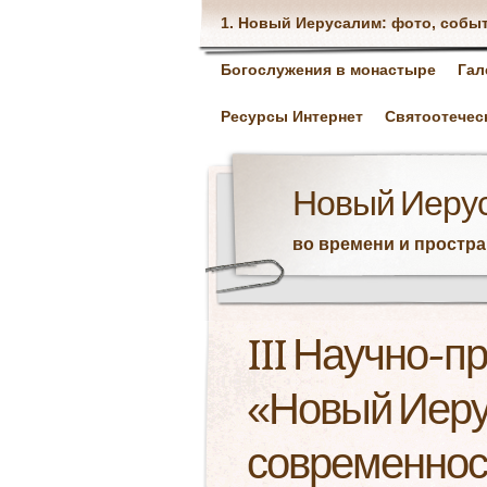
1. Новый Иерусалим: фото, собы
Богослужения в монастыре
Гал
Ресурсы Интернет
Святоотечес
Новый Иеру
во времени и простр
III Научно-п
«Новый Иеру
современнос