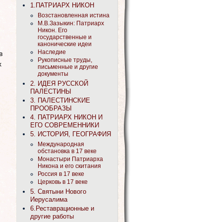
1.ПАТРИАРХ НИКОН
Возстановленная истина
М.В.Зазыкин: Патриарх
Никон. Его
государственные и
канонические идеи
Наследие
в
Рукописные труды,
х
письменные и другие
документы
2. ИДЕЯ РУССКОЙ
ПАЛЕСТИНЫ
3. ПАЛЕСТИНСКИЕ
ПРООБРАЗЫ
4. ПАТРИАРХ НИКОН И
ЕГО СОВРЕМЕННИКИ
5. ИСТОРИЯ, ГЕОГРАФИЯ
Международная
обстановка в 17 веке
Монастыри Патриарха
Никона и его скитания
Россия в 17 веке
Церковь в 17 веке
5. Святыни Нового
Иерусалима
6.Реставрационные и
другие работы