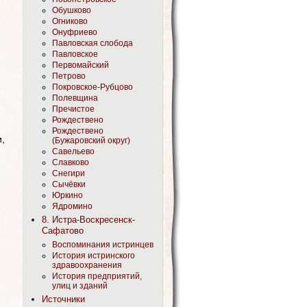
Обушково
Огниково
Онуфриево
Павловская слобода
Павловское
Первомайский
Петрово
Покровское-Рубцово
Полевщина
Пречистое
Рождествено
Рождествено
,
(Бужаровский округ)
Савельево
Славково
Снегири
Сычёвки
Юркино
Ядромино
8. Истра-Воскресенск-
Сафатово
Воспоминания истринцев
История истринского
здравоохранения
История предприятий,
улиц и зданий
Источники