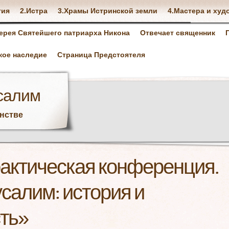
тия
2.Истра
3.Храмы Истринской земли
4.Мастера и худ
ерея Святейшего патриарха Никона
Отвечает священник
кое наследие
Страница Предстоятеля
салим
анстве
рактическая конференция.
салим: история и
ть»