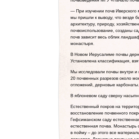
почвоведения МГУ «Начало почв
— При изучении почв Иверского 
мы пришли к выводу, что везде 
архитектуру, природу, хозяйств
почвоиспользование, созданы сад
почв зависит весь облик ландша
монастыря.
В Новом Иерусалиме почвы дерн
Установлена классификация, взя
Мы исследовали почвы внутри и 
20 почвенных разрезов около мо
отложений, дерновые карбонаты
В яблоневом саду сверху насыпн
Естественный покров на террит
восстановление почвенного покро
Гефсиманском саду естественная 
естественная почва. Монастырь 
в пойму – до этого все материа