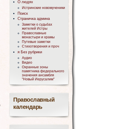
О людях
Истринские новомученики
Поиск
Страничка админа
Заметки о судьбах
жителей Истры
Православные
монастыри и храмы
Путевые заметки
Стихотворения и проч
я Без рубрики
Аудио
Видео
и
Охранные зоны
памятника федерального
значения ансамбля
"Новый Иерусалим"
Православный
в
календарь
м