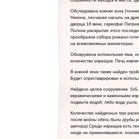
сохранности находок и места, гд
Обследована южная зона (точнее
Никона, песчаная насыпь на др
дворца 18 века; саркофаг Патри
Полное раскрытие этого последн
прообразом собора романо-готи
на всевозможных миниатюрах.
Обнаружена колокольная яма, но
количество изразцов. Печь извле
В южной зоне также найден трой
Будет отреставрирован и использ
Найдено целое сооружение 5х5, 
керамическими и каменными изра
подмыта водой, либо вода ушла,
Количество найденных при раск
после войны здесь были груды р
автора).
Среди изразцов есть те
нигде не применявшиеся, похоже,