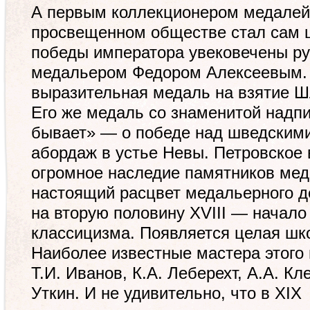
А первым коллекционером медалей
просвещенном обществе стал сам ц
победы императора увековечены р
медальером Федором Алексеевым. 
выразительная медаль на взятие Шл
Его же медаль со знаменитой над
бывает» — о победе над шведскими
абордаж в устье Невы. Петровское
огромное наследие памятников мед
настоящий расцвет медальерного д
на вторую половину XVIII — начало X
классицизма. Появляется целая шк
Наиболее известные мастера этог
Т.И. Иванов, К.А. Леберехт, А.А. Кл
Уткин. И не удивительно, что в XIX