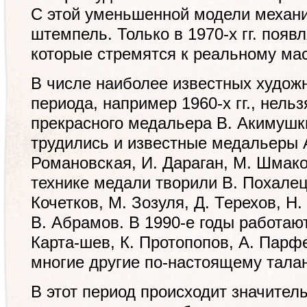
С этой уменьшенной модели механ
штемпель. Только в 1970-х гг. появ
которые стремятся к реальному ма
В числе наиболее известных художн
периода, например 1960-х гг., нельз
прекрасного медальера В. Акимушки
трудились и известные медальеры А
Романовская, И. Дараган, М. Шмаков
технике медали творили В. Похалец
Кочетков, М. Зозуля, Д. Терехов, Н.
В. Абрамов. В 1990-е годы работают
Карта-шев, К. Протопопов, А. Парф
многие другие по-настоящему тала
В этот период происходит значител