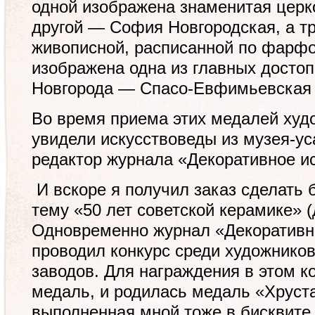
одной изображена знаменитая церк
другой — София Новгородская, а т
живописной, расписанной по фарфо
изображена одна из главных досто
Новгорода — Спасо-Евфимьевская 
Во время приема этих медалей худ
увидели искусствоведы из музея-у
редактор журнала «Декоративное ис
И вскоре я получил заказ сделать
тему «50 лет советской керамике» (
Одновременно журнал «Декоративн
проводил конкурс среди художнико
заводов. Для награждения в этом к
медаль, и родилась медаль «Хруст
выполненная мной тоже в бисквите