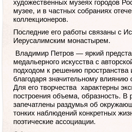
художественных музеях городов Рос
музее, и в частных собраниях отеч
коллекционеров.
Последние его работы связаны с Ис
Иерусалимским монастырем.
Владимир Петров — яркий предста
медальерного искусства с авторско
подходом к решению пространства 
благодаря значительному влиянию с
Для его творчества
характерны экс
построения объема, образность. В 
запечатлены раздумья об окружающ
тонких наблюдений конкретных жиз
поэтические ассоциации.