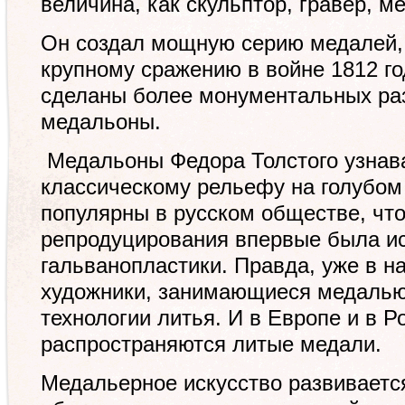
величина, как скульптор, гравер, м
Он создал мощную серию медалей
крупному сражению в войне 1812 го
сделаны более монументальных ра
медальоны.
Медальоны Федора Толстого узнав
классическому рельефу на голубом
популярны в русском обществе, что
репродуцирования впервые была ис
гальванопластики. Правда, уже в н
художники, занимающиеся ме­далью
технологии литья. И в Европе и в Р
распространяются литые медали.
Медальерное искусство развиваетс