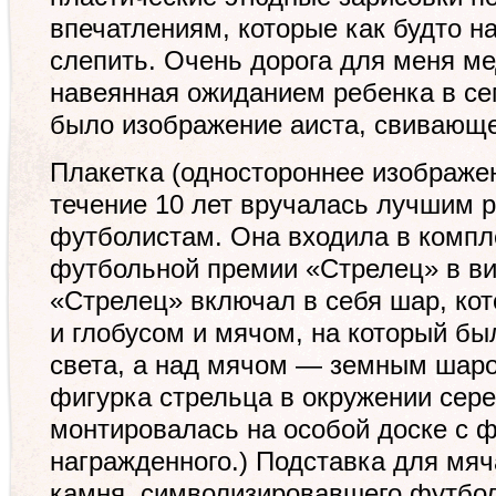
впечатлениям, которые как будто на
слепить. Очень дорога для меня м
навеянная ожиданием ребенка в се
было изображение аиста, свивающе
Плакетка (одностороннее изображе
течение 10 лет вручалась лучшим 
футболистам. Она входила в комп
футбольной премии «Стрелец» в ви
«Стрелец» включал в себя шар, ко
и глобусом и мячом, на который бы
света, а над мячом — зем­ным шар
фигурка стрельца в окружении сере
монтировалась на особой доске с 
награжденного.) Подставка для мяч
камня, символизировавшего футбол