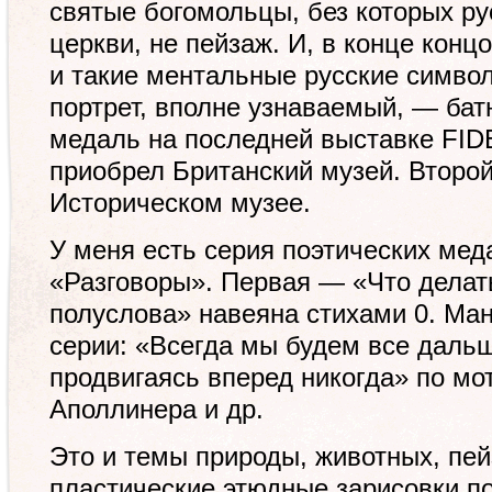
святые богомольцы, без которых рус
церкви, не пейзаж. И, в конце конц
и такие ментальные русские симво
портрет, вполне узнаваемый, — ба
медаль на последней выставке FID
приобрел Британский музей. Второй
Историческом музее.
У меня есть серия поэтических мед
«Разговоры». Первая — «Что делат
полуслова» навеяна стихами 0. Ма
серии: «Всегда мы будем все дальш
продвигаясь вперед никогда» по мот
Аполлинера и др.
Это и темы природы, животных, пе
пластические этюдные зарисовки п