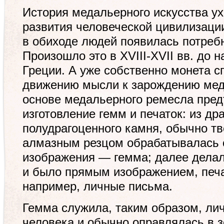
История медальерного искусства ух
развития человеческой цивилизации
в обиходе людей появилась потребн
Произошло это в XVIII-XVII вв. до 
Греции. А уже собственно монета 
движению мысли к зарождению мед
основе медальерного ремесла пред
изготовление гемм и печаток: из др
полудрагоценного камня, обычно т
алмазным резцом обрабатывалась 
изображения — гемма; далее делалс
и было прямым изображением, печа
например, личные письма.
Гемма служила, таким образом, лич
человека и обычно оправлялась в 