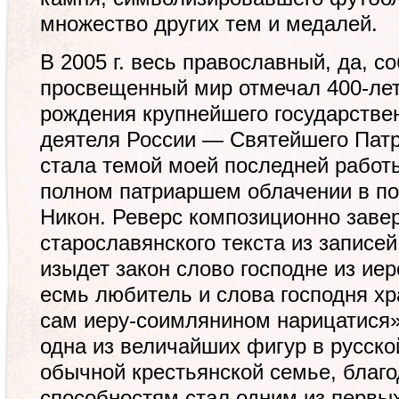
множество других тем и медалей.
В 2005 г. весь православный, да, со
просвещенный мир отмечал 400-лет
рождения крупнейшего государствен
деятеля России — Святейшего Патр
стала темой моей последней работы
полном патриаршем облачении в п
Никон. Реверс композиционно заве
старославянского текста из записе
изыдет закон слово господне из иер
есмь любитель и слова господня хр
сам иеру-соимлянином нарицатися
одна из величайших фигур в русско
обычной крестьянской семье, благ
способностям стал одним из первых