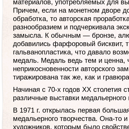
материалов, употребляемых для в
Причем, если на монетном дворе д
обработка, то авторская проработк
разнообразием и подчеркивала экс
замысла. К обычным — бронзе, ал
добавились фарфоровый бисквит, т
гальванопластика, что давало воз
медаль. Медаль ведь тем и ценна, 
неприкосновенности авторского за
тиражирована так же, как и гравюра
Начиная с 70-х годов XX столетия 
различные выставки медальерного 
В 1971 г. открылась первая больша
медальерного творчества. Она-то и
художников, которым было свойств