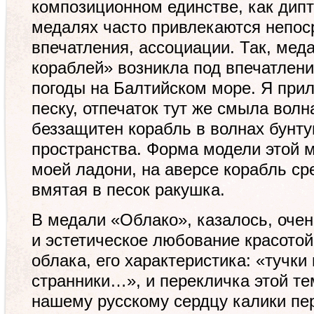
композиционном единстве, как дипт
медалях часто привлекаются непо
впечатления, ассоциации. Так, ме
кораблей» возникла под впечатлени
погоды на Балтийском море. Я при
песку, отпечаток тут же смыла волн
беззащитен корабль в волнах бунт
пространства. Форма модели этой 
моей ладони, на аверсе корабль сре
вмятая в песок ракушка.
В медали «Облако», казалось, очен
и эстетическое любование красотой
облака, его характеристика: «тучки
странники…», и перекличка этой т
нашему русскому сердцу калики пер