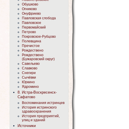
Обушково
Огниково
Онуфриево
Павловская слобода
Павловское
Первомайский
Петрово
Покровское-Рубцово
Полевщина
Пречистое
Рождествено
Рождествено
(Бужаровский округ)
Савельево
Славково
Снегири
Сычёвки
Юркино
Ядромино
8. Истра-Воскресенск-
Сафатово
Воспоминания истринцев
История истринского
здравоохранения
История предприятий,
улиц и зданий
Источники