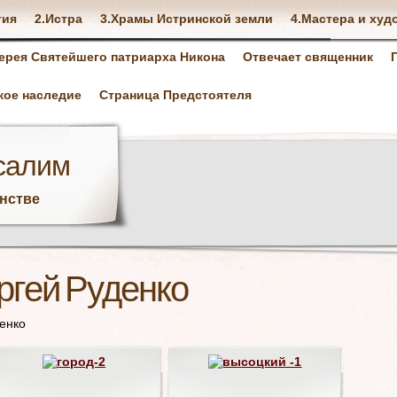
тия
2.Истра
3.Храмы Истринской земли
4.Мастера и худ
ерея Святейшего патриарха Никона
Отвечает священник
кое наследие
Страница Предстоятеля
салим
анстве
ргей Руденко
енко