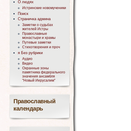
О людях
Истринские новомученики
Поиск
Страничка админа
Заметки о судьбах
жителей Истры
Православные
монастыри и храмы
Путевые заметки
Стихотворения и проч
я Без рубрики
Аудио
Видео
Охранные зоны
памятника федерального
значения ансамбля
"Новый Иерусалим"
Православный
календарь