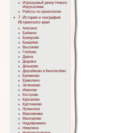
Изразцовый декор Нового
Иерусалима
Работы по археологии
7. История и география
Истринского края
Аносино
Бабкино
Бужарово
Букарёво
Высоково
Глебово
Дарна
Дедовск
Деньково
Дергайково и Киселелёво
Еремеево
Ермолино
Зеленково
Иваново
Кострово
Курсаково
Куртниково
Лучинское
Максимовка
Мансурово
Надовражино
Никулино
Новопетровское