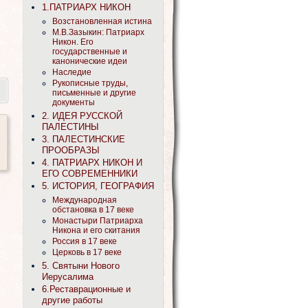
1.ПАТРИАРХ НИКОН
Возстановленная истина
М.В.Зазыкин: Патриарх
Никон. Его
государственные и
канонические идеи
Наследие
Рукописные труды,
письменные и другие
документы
2. ИДЕЯ РУССКОЙ
ПАЛЕСТИНЫ
3. ПАЛЕСТИНСКИЕ
ПРООБРАЗЫ
4. ПАТРИАРХ НИКОН И
ЕГО СОВРЕМЕННИКИ
5. ИСТОРИЯ, ГЕОГРАФИЯ
Международная
обстановка в 17 веке
Монастыри Патриарха
Никона и его скитания
Россия в 17 веке
Церковь в 17 веке
5. Святыни Нового
Иерусалима
6.Реставрационные и
другие работы