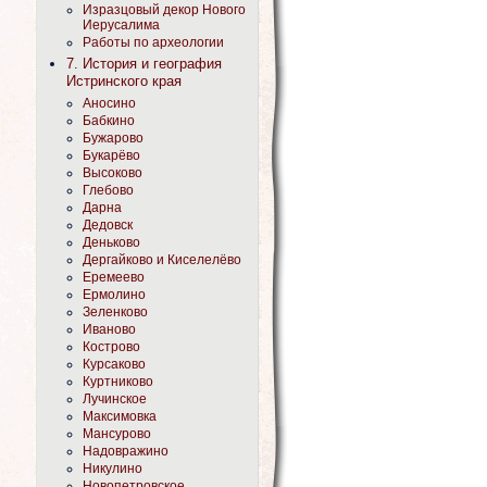
Изразцовый декор Нового
Иерусалима
Работы по археологии
7. История и география
Истринского края
Аносино
Бабкино
Бужарово
Букарёво
Высоково
Глебово
Дарна
Дедовск
Деньково
Дергайково и Киселелёво
Еремеево
Ермолино
Зеленково
Иваново
Кострово
Курсаково
Куртниково
Лучинское
Максимовка
Мансурово
Надовражино
Никулино
Новопетровское