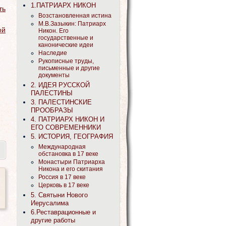
1.ПАТРИАРХ НИКОН
ть
Возстановленная истина
М.В.Зазыкин: Патриарх
ой
Никон. Его
государственные и
канонические идеи
Наследие
Рукописные труды,
письменные и другие
документы
2. ИДЕЯ РУССКОЙ
ПАЛЕСТИНЫ
3. ПАЛЕСТИНСКИЕ
ПРООБРАЗЫ
4. ПАТРИАРХ НИКОН И
ЕГО СОВРЕМЕННИКИ
5. ИСТОРИЯ, ГЕОГРАФИЯ
Международная
обстановка в 17 веке
Монастыри Патриарха
Никона и его скитания
Россия в 17 веке
Церковь в 17 веке
5. Святыни Нового
Иерусалима
6.Реставрационные и
другие работы