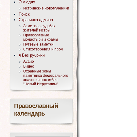
О людях
Истринские новомученики
Поиск
Страничка админа
Заметки о судьбах
жителей Истры
Православные
монастыри и храмы
Путевые заметки
Стихотворения и проч
я Без рубрики
Аудио
Видео
Охранные зоны
памятника федерального
значения ансамбля
"Новый Иерусалим"
Православный
календарь