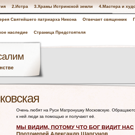
тия
2.Истра
3.Храмы Истринской земли
4.Мастера и худ
ерея Святейшего патриарха Никона
Отвечает священник
кое наследие
Страница Предстоятеля
салим
анстве
ковская
Очень любят на Руси Матронушку Московскую. Обращают
к ней люди за помощью и получают её.
МЫ ВИДИМ, ПОТОМУ ЧТО БОГ ВИДИТ НАС
Протоиерей Александр Шаргунов