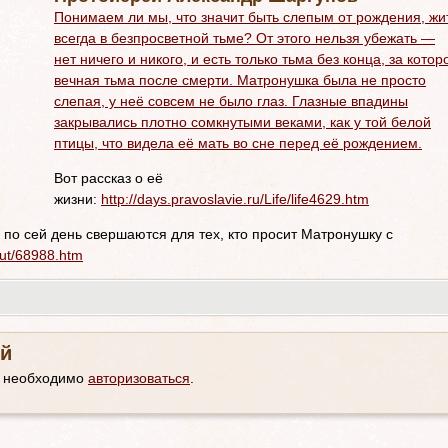
Понимаем ли мы, что значит быть слепым от рождения, жи
всегда в безпросветной тьме? От этого нельзя убежать —
нет ничего и никого, и есть только тьма без конца, за котор
вечная тьма после смерти. Матронушка была не просто
слепая, у неё совсем не было глаз. Глазные впадины
закрывались плотно сомкнутыми веками, как у той белой
птицы, что видела её мать во сне перед её рождением.
Вот рассказ о её
жизни:
http://days.pravoslavie.ru/Life/life4629.htm
е по сей день свершаются для тех, кто просит Матронушку с
put/68988.htm
й
м необходимо
авторизоваться
.