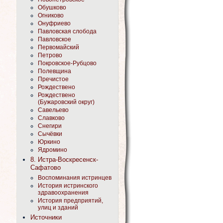
Обушково
Огниково
Онуфриево
Павловская слобода
Павловское
Первомайский
Петрово
Покровское-Рубцово
Полевщина
Пречистое
Рождествено
Рождествено
(Бужаровский округ)
Савельево
Славково
Снегири
Сычёвки
Юркино
Ядромино
8. Истра-Воскресенск-
Сафатово
Воспоминания истринцев
История истринского
здравоохранения
История предприятий,
улиц и зданий
Источники