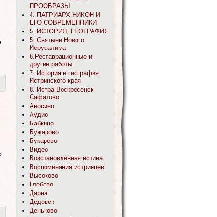
ПРООБРАЗЫ
4. ПАТРИАРХ НИКОН И
ЕГО СОВРЕМЕННИКИ
5. ИСТОРИЯ, ГЕОГРАФИЯ
5. Святыни Нового
о
Иерусалима
6.Реставрационные и
другие работы
7. История и география
Истринского края
8. Истра-Воскресенск-
Сафатово
Аносино
Аудио
Бабкино
Бужарово
Букарёво
Видео
о
Возстановленная истина
Воспоминания истринцев
Высоково
Глебово
Дарна
Дедовск
Деньково