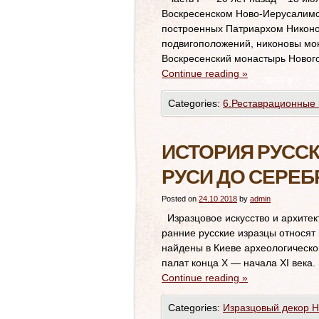
Воскресенском Ново-Иерусалимс
построенных Патриархом Никоно
подвигоположений, никоновы м
Воскресенский монастырь Новог
Continue reading
»
Categories:
6.Реставрационные 
ИСТОРИЯ РУССК
РУСИ ДО СЕРЕБ
Posted on
24.10.2018
by
admin
Изразцовое искусство и архитек
ранние русские изразцы относят
найдены в Киеве археологической
палат конца X — начала XI века.
Continue reading
»
Categories:
Изразцовый декор 