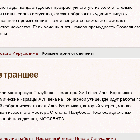
о тогда, когда он делает прекрасную статую из золота, столько
я глины, силою искусства, сможет образовать удивительную и
венного произведения: там и вещество несколько помогает
истое искусство. Если хочешь знать, какова премудрость Создавшег
лины: …
Нового Иерусалима
|
Комментарии
отключены
в траншее
или мастерскую Полубеса — мастера XVII века Илья Боровиков
ические изразцы XVII века на Гончарной улице, где идут работы п
й собрал искусствовед Илья Боровиков, который уверен, что все
ской известного мастера Степана Полубеса. Пока официальных
ионной находке нет, МОСЛЕНТА …
и другие работы
,
Изразцовый декор Нового Иерусалима
|