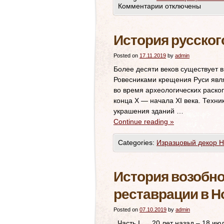
Комментарии
отключены
История русског
Posted on
17.11.2019
by
admin
Более десяти веков существует в
Ровесниками крещения Руси явля
во время археологических раскоп
конца X — начала XI века. Техн
украшения зданий …
Continue reading
»
Categories:
Изразцовый декор 
История возобн
реставрации в 
Posted on
07.10.2019
by
admin
Часть I 20 лет назад – 18 июля