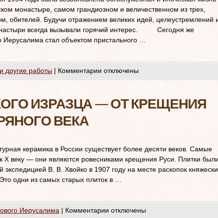
ком монастыре, самом грандиозном и величественном из трех,
м, обителей. Будучи отражением великих идей, целеустремлений 
онастыри всегда вызывали горячий интерес. Сегодня же
о Иерусалима стал объектом пристального …
и другие работы
|
Комментарии
отключены
ОГО ИЗРАЗЦА — ОТ КРЕЩЕНИЯ
РЯНОГО ВЕКА
турная керамика в России существует более десяти веков. Самые
 к X веку — они являются ровесниками крещения Руси. Плитки был
 экспедицией В. В. Хвойко в 1907 году на месте раскопок княжески
 Это одни из самых старых плиток в …
Нового Иерусалима
|
Комментарии
отключены