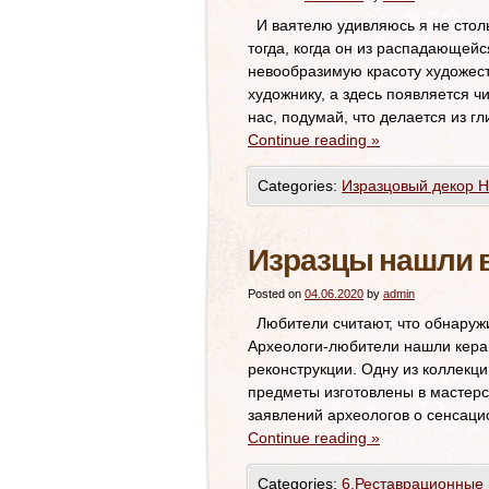
И ваятелю удивляюсь я не стольк
тогда, когда он из распадающейс
невообразимую красоту художест
художнику, а здесь появляется ч
нас, подумай, что делается из г
Continue reading
»
Categories:
Изразцовый декор 
Изразцы нашли 
Posted on
04.06.2020
by
admin
Любители считают, что обнаруж
Археологи-любители нашли керам
реконструкции. Одну из коллекци
предметы изготовлены в мастер
заявлений археологов о сенсац
Continue reading
»
Categories:
6.Реставрационные 