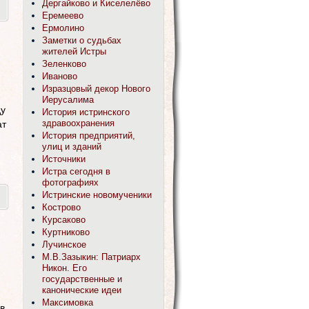
Дергайково и Киселелёво
Еремеево
Ермолино
Заметки о судьбах
жителей Истры
Зеленково
Иваново
Изразцовый декор Нового
Иерусалима
ду
История истринского
здравоохранения
ат
История предприятий,
улиц и зданий
Источники
Истра сегодня в
фотографиях
Истринские новомученики
Кострово
Курсаково
Куртниково
Лучинское
М.В.Зазыкин: Патриарх
Никон. Его
государственные и
канонические идеи
Максимовка
в