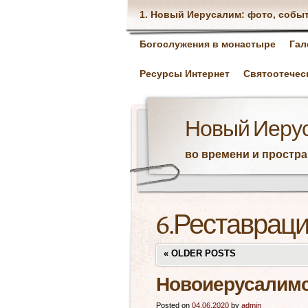
1. Новый Иерусалим: фото, собы
Богослужения в монастыре
Гал
Ресурсы Интернет
Святоотечес
Новый Иеру
во времени и простр
6.Реставраци
«
OLDER POSTS
Новоиерусалимс
Posted on
04.06.2020
by
admin