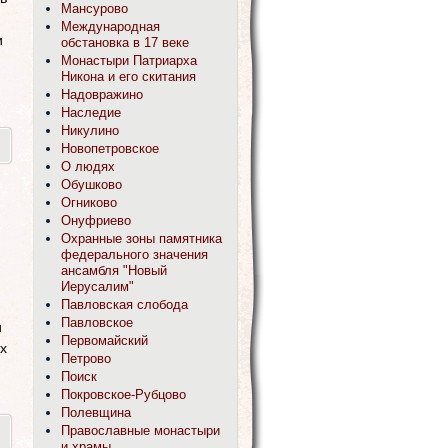
Мансурово
Международная
и
обстановка в 17 веке
Монастыри Патриарха
Никона и его скитания
Надовражино
Наследие
Никулино
Новопетровское
О людях
Обушково
Огниково
Онуфриево
Охранные зоны памятника
федерального значения
ансамбля "Новый
Иерусалим"
Павловская слобода
Павловское
и
Первомайский
х
Петрово
Поиск
Покровское-Рубцово
Полевщина
Православные монастыри
и храмы