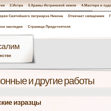
тия
2.Истра
3.Храмы Истринской земли
4.Мастера и худ
ерея Святейшего патриарха Никона
Отвечает священник
кое наследие
Страница Предстоятеля
салим
анстве
онные и другие работы
кие изразцы