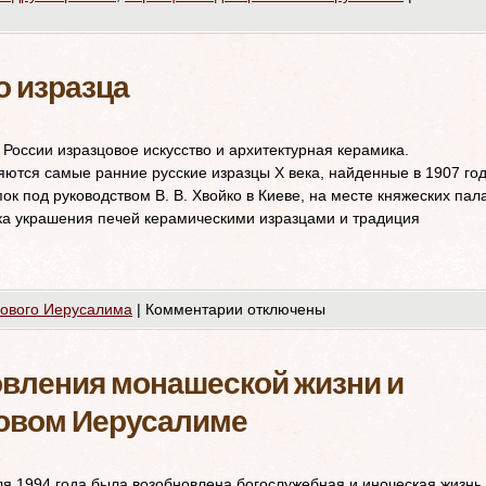
о изразца
 России изразцовое искусство и архитектурная керамика.
ются самые ранние русские изразцы X века, найденные в 1907 го
ок под руководством В. В. Хвойко в Киеве, на месте княжеских пал
ика украшения печей керамическими изразцами и традиция
Нового Иерусалима
|
Комментарии
отключены
овления монашеской жизни и
Новом Иерусалиме
 1994 года была возобновлена богослужебная и иноческая жизнь 