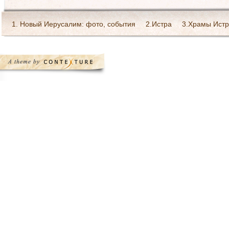
1. Новый Иерусалим: фото, события
2.Истра
3.Храмы Истр
Богослужения в монастыре
Галерея Святейшего патриарха 
Ресурсы Интернет
Святоотеческое наследие
Страница Пре