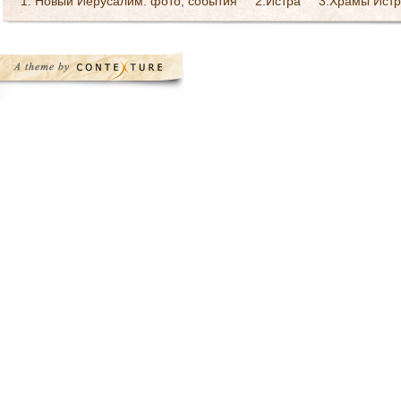
1. Новый Иерусалим: фото, события
2.Истра
3.Храмы Истр
Богослужения в монастыре
Галерея Святейшего патриарха 
Ресурсы Интернет
Святоотеческое наследие
Страница Пре