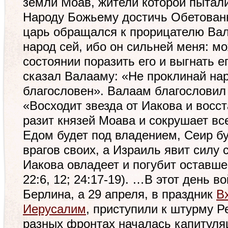
земли Моав, жители которой пытал
Народу Божьему достичь Обетован
царь обращался к прорицателю Ва
народ сей, ибо он сильней меня: мо
состоянии поразить его и выгнать е
сказал Валааму: «Не проклинай нар
благословен». Валаам благословил 
«Восходит звезда от Иакова и восст
разит князей Моава и сокрушает в
Едом будет под владением, Сеир б
врагов своих, а Израиль явит силу
Иакова овладеет и погубит оставше
22:6, 12; 24:17-19). …В этот день 
Берлина, а 29 апреля, в праздник
В
Иерусалим
, приступили к штурму Ре
разных фронтах началась капитуля