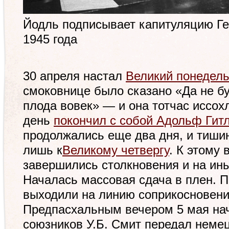
Йодль подписывает капитуляцию Ге
1945 года
30 апреля настал
Великий понедел
смоковнице было сказано «Да не бу
плода вовек» — и она тотчас иссохл
день
покончил с собой Адольф Гит
продолжались еще два дня, и тиши
лишь к
Великому четвергу
. К этому
завершились столкновения и на ины
Началась массовая сдача в плен. 
выходили на линию соприкосновени
Предпасхальным вечером 5 мая на
союзников У.Б. Смит передал неме