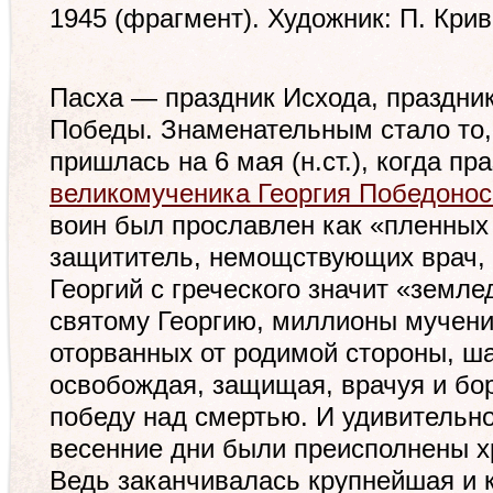
1945 (фрагмент). Художник: П. Крив
Пасха — праздник Исхода, праздни
Победы. Знаменательным стало то, 
пришлась на 6 мая (н.ст.), когда пр
великомученика Георгия Победоно
воин был прославлен как «пленных
защититель, немощствующих врач,
Георгий с греческого значит «земл
святому Георгию, миллионы мучени
оторванных от родимой стороны, ша
освобождая, защищая, врачуя и бо
победу над смертью. И удивительно
весенние дни были преисполнены х
Ведь заканчивалась крупнейшая и 