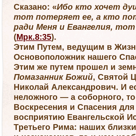
Сказано: «
Ибо кто хочет ду
тот потеряет ее, а кто по
ради Меня и Евангелия, тот
(
Мрк.8:35
).
Этим Путем, ведущим в Жиз
Основоположник нашего Спа
Этим же путем прошел и зе
Помазанник Божий
, Святой 
Николай Александрович. И е
неложного — а соборного, т
Воскресения и Спасения для 
восприятию Евангельской И
Третьего Рима: наших близки