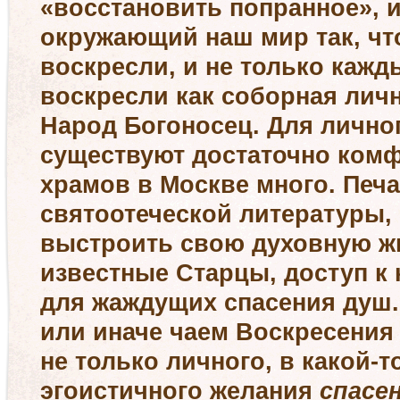
«восстановить попранное», 
окружающий наш мир так, ч
воскресли
, и не только кажд
воскресли как соборная лич
Народ Богоносец. Для лично
существуют достаточно ком
храмов в Москве много. Печа
святоотеческой литературы,
выстроить свою духовную жи
известные Старцы, доступ к
для жаждущих спасения душ.
или иначе чаем
Воскресения
не только личного, в какой-т
эгоистичного желания
спасе