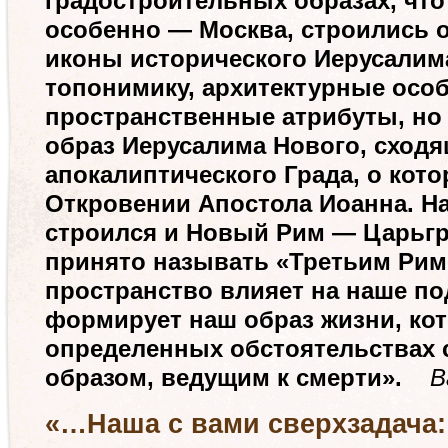
градостроительных образах, что 
особенно — Москва, строились 
иконы исторического Иерусалима
топонимику, архитектурные особ
пространственные атрибуты, но 
образ Иерусалима Нового, сходя
апокалиптического Града, о кото
Откровении Апостола Иоанна. На
строился и Новый Рим — Царьгр
принято называть «Третьим Ри
пространство влияет на наше по
формирует наш образ жизни, ко
определенных обстоятельствах с
образом, ведущим к смерти».
Ва
«…Наша с вами сверхзадача: