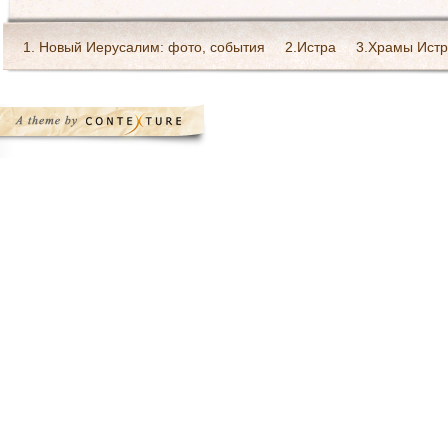
1. Новый Иерусалим: фото, события
2.Истра
3.Храмы Истр
Богослужения в монастыре
Галерея Святейшего патриарха 
Ресурсы Интернет
Святоотеческое наследие
Страница Пре