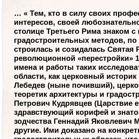
…
«
Тем, кто в силу своих проф
интересов, своей любознательно
столице Третьего Рима знаком с
градостроительных методов, по
строилась и созидалась Святая 
революционной «перестройки» 1
имена и работы таких исследова
области, как церковный историк
Лебедев (ныне почивший), церко
теоретик архитектуры и градост
Петрович Кудрявцев (Царствие е
здравствующий корифей и знато
зодчества Геннадий Яковлевич 
другие. Ими доказано на конкре