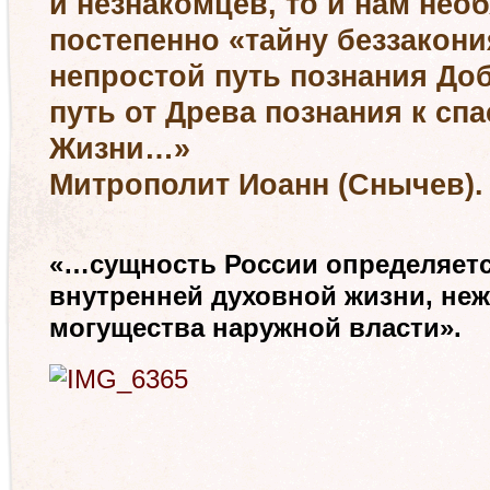
и незнакомцев, то и нам не
постепенно «тайну беззакони
непростой путь познания Доб
путь от Древа познания к сп
Жизни…»
Митрополит Иоанн (Снычев).
«…сущность Рос
сии определяет
внутренней духовной жизни, не
могущества наружной власти».
Д