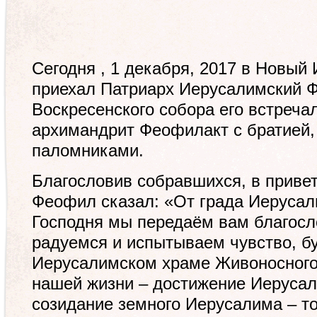
Сегодня , 1 декабря, 2017 в Новый
приехал Патриарх Иерусалимский Ф
Воскресенского собора его встреч
архимандрит Феофилакт с братией,
паломниками.
Благословив собравшихся, в привет
Феофил сказал: «От града Иерусал
Господня мы передаём вам благосл
радуемся и испытываем чувство, б
Иерусалимском храме Живоносного
нашей жизни – достижение Иерусал
созидание земного Иерусалима – т