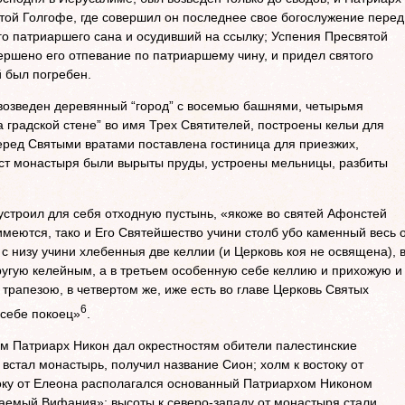
ятой Голгофе, где совершил он последнее свое богослужение перед
о патриаршего сана и осудивший на ссылку; Успения Пресвятой
ершено его отпевание по патриаршему чину, и придел святого
 был погребен.
возведен деревянный “город” с восемью башнями, четырьмя
 градской стене” во имя Трех Святителей, построены кельи для
еред Святыми вратами поставлена гостиница для приезжих,
ст монастыря были вырыты пруды, устроены мельницы, разбиты
строил для себя отходную пустынь, «якоже во святей Афонстей
имеются, тако и Его Святейшество учини столб убо каменный весь 
с низу учини хлебенныя две келлии (и Церковь коя не освящена), 
угую келейным, а в третьем особенную себе келлию и прихожую и
трапезою, в четвертом же, иже есть во главе Церковь Святых
6
 себе покоец»
.
м Патриарх Никон дал окрестностям обители палестинские
встал монастырь, получил название Сион; холм к востоку от
оку от Елеона располагался ос­нованный Патриархом Никоном
аемый Вифания»; высоты к северо-западу от монастыря стали