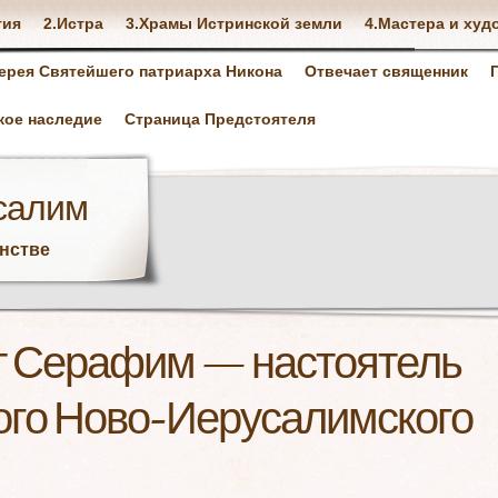
тия
2.Истра
3.Храмы Истринской земли
4.Мастера и худ
ерея Святейшего патриарха Никона
Отвечает священник
кое наследие
Страница Предстоятеля
салим
анстве
 Серафим — настоятель
ого Ново-Иерусалимского