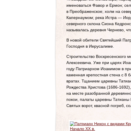
именоваться Фавор и Ермон; сел
в Преображенское; холм на севе
Капернаумом; река Истра — Иор
северного склона Сиона Кедронс
называлась деревня Чернево, чт
В новой обители Святейший Патр
Господня в Иерусалиме.
Строительство Воскресенского м
Алексеевича. Уже при царях Иоа
году Патриархом Иоакимом в при
каменная крепостная стена с 8 
вратах. Тщанием царевны Татиа
Рождества Христова (1686-1692)
на месте разобранной деревянно
покои, палаты царевны Татианы 
Святых ворот, квасной погреб, с