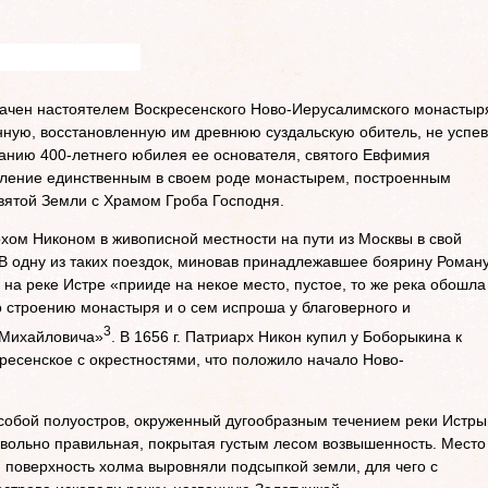
чен настоятелем Воскресенского Ново-Иерусалимского монас­тыр
енную, восстановленную им древнюю суздальскую обитель, не успев
ванию 400-летнего юбилея ее основателя, святого Евфимия
вление един
ственным в своем роде монастырем, построенным
вятой Земли с Храмом Гроба Господня.
ом Никоном в живописной местности на пути из Москвы в свой
В одну из таких поездок, миновав принадлежавшее боярину Роман
на реке Истре «прииде на некое место, пустое, то же река обошла
 строению монас­тыря и о сем испроша у благоверного и
3
 Михайловича»
. В 1656 г. Патриарх Никон купил у Боборыкина к
есенское с окрестностями, что положило начало Ново-
собой полуостров, окруженный дугообразным течением реки Истры
овольно правильная, покрытая густым лесом возвышенность. Место
, поверхность холма выровняли подсыпкой земли, для чего с