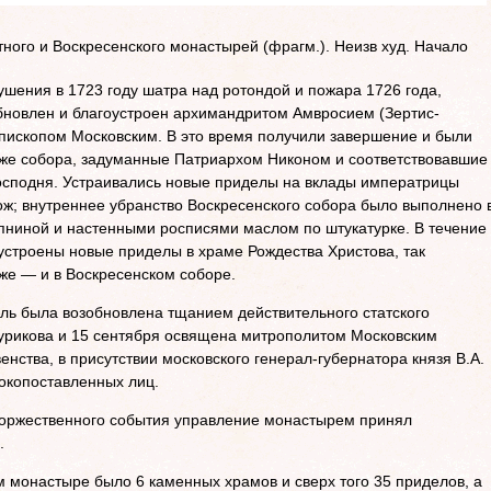
ного и Воскресенского монастырей (фрагм.). Неизв худ. Начало
рушения в 1723 году шатра над ротондой и пожара 1726 года,
бновлен и благоустроен архимандритом Амвросием (Зертис-
пископом Московским. В это время получили завершение и были
же собора, задуманные Патриархом Никоном и соответствовавшие
осподня. Устраивались новые приделы на вклады императрицы
ж; внутреннее убранство Воскресенского собора было выполнено 
пниной и настенными росписями маслом по штукатурке. В течение
устроены новые приделы в храме Рождества Христова, так
же — и в Воскресенском соборе.
ель была возобновлена тщанием действительного статского
Цурикова и 15 сентября освящена митрополитом Московским
нства, в присутствии московского генерал-губернатора князя В.А.
сокопоставленных лиц.
 торжественного события управление монастырем принял
.
м монастыре было 6 каменных храмов и сверх того 35 приделов, а