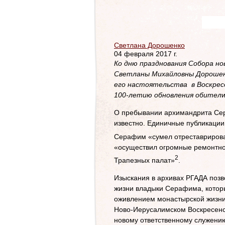
Светлана Дорошенко
04 февраля 2017 г.
Ко дню празднования Собора но
Светланы Михайловны Дороше
его настоятельства в Воскрес
100-летию обновления обител
О пребывании архимандрита Сер
известно. Единичные публикации,
Серафим «сумел отреставрирова
«осуществил огромные ремонтно
2
Трапезных палат»
.
Изыскания в архивах РГАДА позв
жизни владыки Серафима, которы
оживлением монастырской жизни 
Ново-Иерусалимском Воскресенс
новому ответственному служению