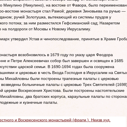
о Микулино (Никулино), на востоке от Фавора, было переименован
ро-востоке монастыря стал Рамой; деревня Зиновьева па ручью —
даном; ручей Золотушка, вытекающий из системы прудов у
кого потока; за ним разместился Гефсиманский сад; Назаретом
о на полдороги от Москвы к Ново­му Иерусалиму.
иарх утвердил Устав и чинопоследование, принятые в Храме Гроб
онастыря возобновилось в 1679 году по указу царя Феодора
нне и Петре Алексеевичах собор был завершен и освящен в 1685
сутствии царской семьи. В 1690-1694 годах была сооружена
башнями и церковью в честь Входа Господня в Иерусалим на Святы
ны Михайловны были построены трапезные палаты с церковью
, возведены больничные палаты с церковью Трех Святителей (1698
й церкви Воскресения Христова. Были построены настоятельские
Михайловны, два братских корпуса, караульные палаты по сторон
олодежные и кузнечные палаты.