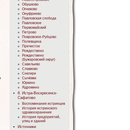
Обушково
Огниково
Онуфриево
Павловская слобода
Павловское
Первомайский
Петрово
Покровское-Рубцово
Полевщина
Пречистое
Рождествено
Рождествено
(Бужаровский округ)
Савельево
Славково
Снегири
о
Сычёвки
Юркино
Ядромино
8. Истра-Воскресенск-
Сафатово
Воспоминания истринцев
История истринского
здравоохранения
История предприятий,
улиц и зданий
Источники