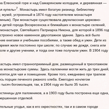
на Елеонской горе и над Самарянским колодцем, и деревянная —
7
я купель»
. Монастырь имел богатую ризницу, библиотеку
г, музей, устроенный в 1874 году настоятелем монастыря
иным). При монастыре существовала двухклассная церковно-
 детей города Воскресенска и ближайших к монастырю селений,
 монастыря, Святейшего Патриарха Никона, для которой в 1896 год
строено новое каменное двухэтажное здание. Здесь всё было
ие книгами и учебными по­собиями, а также обед и ужин. Дети из
время жили постоянно при школе; по случаю же дождя, снега или
ле и другие ученики, и тогда они тоже получали ужин. В 1904 году
астырь имел странноприимный дом, размещенный в трехэтаж­ном
на монастырские суммы. Здесь паломники могли жить до трех дней
ипяток для чая и помещение. Кроме того, ежедневно при трапезе
сь порции печеного ржаного хлеба. Ежегодно ночлегом
тысяч богомольцев, так, в 1904 году их было 35 тысяч.
остиницы для паломников, а в 1903 году была построена еще одна,
авершенная отделкой.
ьные угодья, как в его окрестностях, так и в самом городе