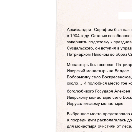
Архимандрит Серафим был назна
в 1904 году. Оставив возобновл
завершить подготовку к праздно
Суздальского, он вступил в упра
Патриархом Никоном во образ С
Монастырь был основан Патриарх
Иверский монастырь на Валдае. 
Боборыкину село Воскресенское, 
около… И полюбися место тое ко
боголюбивого Государя Алексея
Иверскому монастырю село Воскр
Иерусалимскому монастырю.
Выбранное место представляло 
а посреди дуги располагалась д
для монастыря очистили от леса