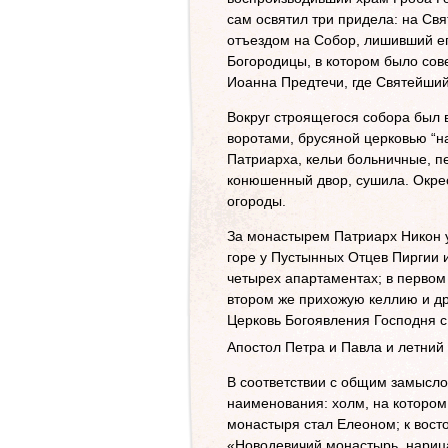
сам освятил три придела: на Св
отъездом на Собор, лишивший ег
Богородицы, в котором было сов
Иоанна Предтечи, где Святейший
Вокруг строящегося собора был 
воротами, брусяной церковью “на
Патриарха, кельи больничные, п
конюшенный двор, сушила. Окре
огороды.
За монастырем Патриарх Никон у
горе у Пустынных Отцев Пиргии 
четырех апартаментах; в первом 
втором же прихожую келлию и др
Церковь Богоявления Господня с 
Апостол Петра и Павла и летний
В соответствии с общим замысло
наименования: холм, на котором 
монастыря стал Елеоном; к вост
«Новодевичий монастырь, нариц