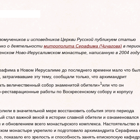
вомучеников и исповедников Церкви Русской публикуем статью
нко о деятельности
митрополита Серафима (Чичагова)
в перио
енском Ново-Иерусалимском монастыре, написанную в 2004 году
и
афима в Новом Иерусалиме до последнего времени мало что бы
 затрагивавшие эту тему, сообщали только, что архимандрит
1
ть величественный собор знаменитой обители»
или что он
-реставрационные работы по Воскресенскому собору и корпусу
олили в значительной мере восстановить события этого пе­риода
й стал важной вехой в истории славной обители и ознаменовался
и обновлением всего монастырского комплекса. Настоятельство в
ком монастыре укрепило и подготовило архимандрита Серафима 
, показало его зрелость и способность занять епископскую кафедр