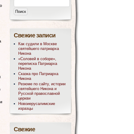
о
Свежие записи
а
Как судили в Москве
святейшего патриарха
Никона
«Соловей в соборе»,
переписка Патриарха
Никона
Сказка про Патриарха
х
Никона
Резюме по сайту, истории
святейшего Никона и
)
Русской православной
церкви
ам
Новоиерусалимские
изразцы
Свежие