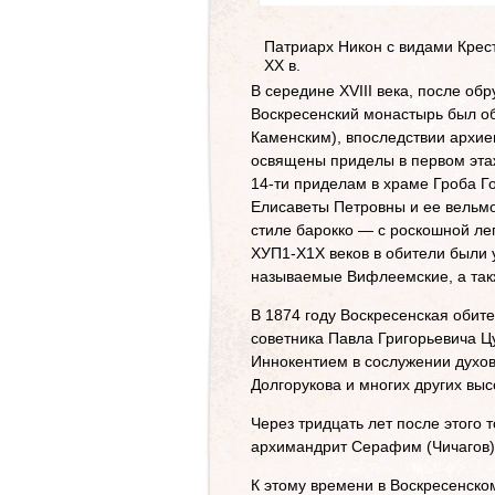
Патриарх Никон с видами Крест
ХХ в.
В середине XVIII века, после об
Воскресенский монастырь был о
Каменским), впоследствии архие
освящены приделы в первом эта
14-ти приделам в храме Гроба Г
Елисаветы Петровны и ее вельмо
стиле барокко — с роскошной ле
ХУП1-Х1Х веков в обители были 
называемые Вифлеемские, а так
В 1874 году Воскресенская обит
советника Павла Григорьевича 
Иннокентием в сослужении духове
Долгорукова и многих других вы
Через тридцать лет после этого
архимандрит Серафим (Чичагов)
К этому времени в Воскресенско