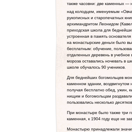
также часовни: две каменных — 
над колодцем, именуемым «Овча
рукописных и старопечатных кни
архимандритом Леонидом (Кавел
приходская школа для беднейших
устроенная в память основателя
на монастырские деньги было вы
бесплатным: обучение, пользован
отдаленных деревень в учебное 
мороза оставались ночевать в шко
школе обучалось 90 учеников.
Для беднейших богомольцев мон
каменном здании, воздвигнутом 
получая бесплатно обед, ужин, к
нищим и богомольцам раздавали
пользовались несколько десятков 
При монастыре было также три г
каменная, к 1904 году еще не з
Монастырю принадлежали значител