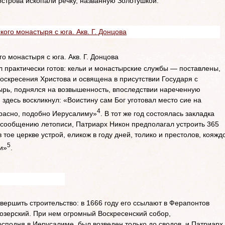
строва ископали речку, названную Золотушкой.
 монастыря с юга. Акв. Г. Донцова
 практически готов:
кельи и монастырские службы — поставлены,
оскресения Христова и освящена в присутствии Государя с
ырь, поднялся на возвышенность, впоследствии нареченную
здесь воскликнул: «Воистину сам Бог уготовал место сие на
4
расно, подобно Иерусалиму»
. В тот же год состоялась закладка
о сообщению летописи, Патриарх Никон предполагал устроить 365
 тое церкве устрой, еликож в году дней, толико и престолов, кояжд
5
и»
.
вершить строительство: в 1666 году его ссылают в Ферапонтов
озерский. При нем огромный Воскресенский собор,
сподня в Иерусалиме, был возведен только до сводов, и Патриарх