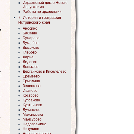
Изразцовый декор Нового
Иерусалима
Работы по археологии
7. История и география
Истринского края
Аносино
я
Бабкино
Бужарово
Букарёво
Высоково
Глебово
Дарна
Дедовск
Деньково
Дергайково и Киселелёво
у
Еремеево
Ермолино
Зеленково
Иваново
Кострово
Курсаково
Куртниково
Лучинское
Максимовка
,
Мансурово
Надовражино
Никулино
Новопетровское