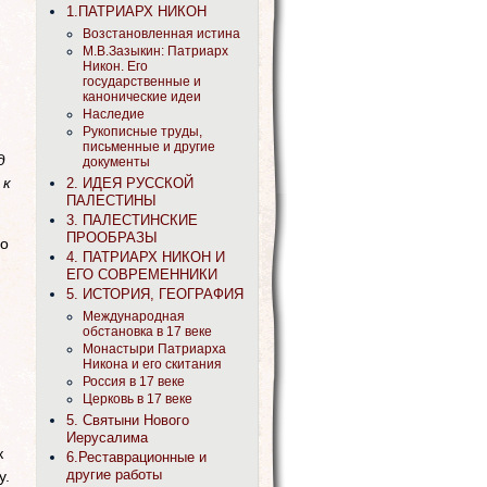
1.ПАТРИАРХ НИКОН
Возстановленная истина
М.В.Зазыкин: Патриарх
Никон. Его
государственные и
канонические идеи
Наследие
Рукописные труды,
письменные и другие
д
документы
 к
2. ИДЕЯ РУССКОЙ
ПАЛЕСТИНЫ
3. ПАЛЕСТИНСКИЕ
ПРООБРАЗЫ
ло
4. ПАТРИАРХ НИКОН И
ЕГО СОВРЕМЕННИКИ
5. ИСТОРИЯ, ГЕОГРАФИЯ
Международная
обстановка в 17 веке
Монастыри Патриарха
Никона и его скитания
Россия в 17 веке
Церковь в 17 веке
5. Святыни Нового
Иерусалима
к
6.Реставрационные и
другие работы
у.