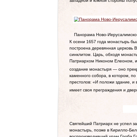
западной и южной стороны полуо
Панорама Ново-Иерусалимского
К осени 1657 года монастырь был
построена деревянная церковь В
синклитом. Царь, обходя монаст
Патриархом Никоном Елеоном, и 
создание монастыря — оно прек
каменного собора, в котором, п
престолов: «И положи здание, и в
имеет своя преграждения и двер
Святейший Патриарх не успел за
монастырь, позже в Кирилло-Бел
воспроизводивший храм Гроба Го