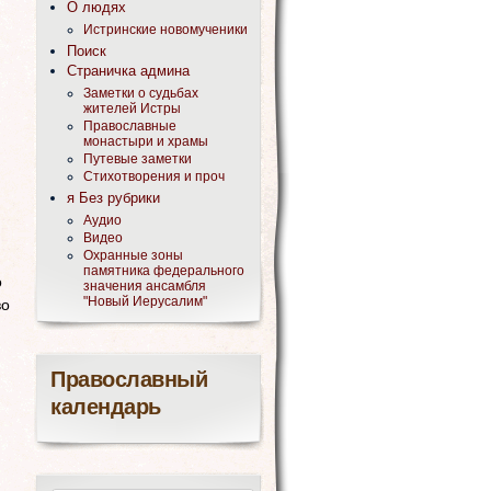
О людях
Истринские новомученики
Поиск
Страничка админа
Заметки о судьбах
жителей Истры
Православные
монастыри и храмы
Путевые заметки
Стихотворения и проч
я Без рубрики
Аудио
Видео
Охранные зоны
памятника федерального
о
значения ансамбля
"Новый Иерусалим"
во
Православный
календарь