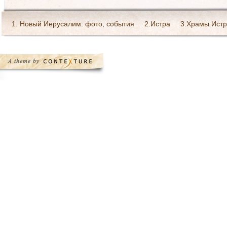
1. Новый Иерусалим: фото, события
2.Истра
3.Храмы Истр
Богослужения в монастыре
Галерея Святейшего патриарха 
Ресурсы Интернет
Святоотеческое наследие
Страница Пре