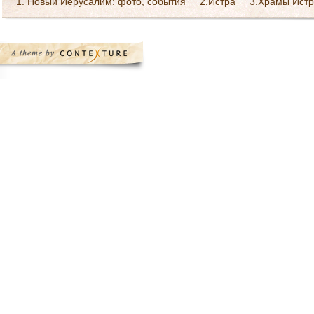
1. Новый Иерусалим: фото, события
2.Истра
3.Храмы Истр
Богослужения в монастыре
Галерея Святейшего патриарха 
Ресурсы Интернет
Святоотеческое наследие
Страница Пре