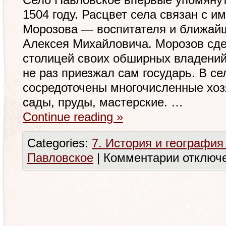
Село Павловское впервые упомянуто
1504 году. Расцвет села связан с 
Морозова — воспитателя и ближайш
Алексея Михайловича. Морозов сд
столицей своих обширных владений
не раз приезжал сам государь. В се
сосредоточены многочисленные хоз
сады, пруды, мастерские. …
Continue reading
»
Categories:
7. История и география
Павловское
|
Комментарии
отключ