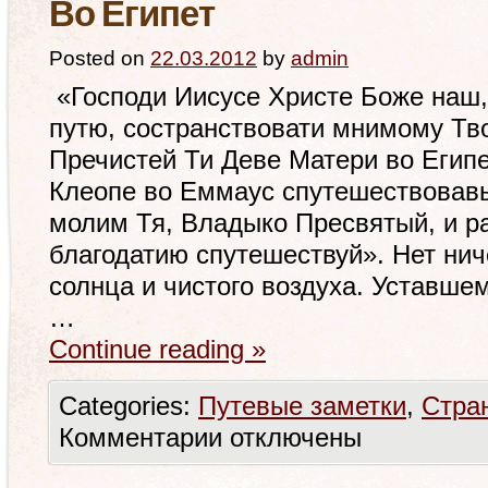
Во Египет
Posted on
22.03.2012
by
admin
«Господи Иисусе Христе Боже наш,
путю, состранствовати мнимому Тв
Пречистей Ти Деве Матери во Египе
Клеопе во Еммаус спутешествовав
молим Тя, Владыко Пресвятый, и 
благодатию спутешествуй». Нет нич
солнца и чистого воздуха. Уставше
…
Continue reading
»
Categories:
Путевые заметки
,
Стра
Комментарии
отключены