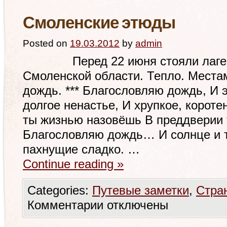
Смоленские этюды
Posted on
19.03.2012
by
admin
Перед 22 июня стояли лагерем
Смоленской области. Тепло. Места
дождь. *** Благословляю дождь, И 
долгое ненастье, И хрупкое, короте
ты жизнью назовёшь В преддверии
Благословляю дождь… И солнце и т
пахнущие сладко. …
Continue reading
»
Categories:
Путевые заметки
,
Стра
Комментарии
отключены