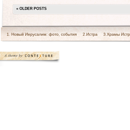
«
OLDER POSTS
1. Новый Иерусалим: фото, события
2.Истра
3.Храмы Истр
Богослужения в монастыре
Галерея Святейшего патриарха 
Ресурсы Интернет
Святоотеческое наследие
Страница Пре